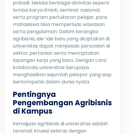
pribadi. Melalui berbagai aktivitas seperti
lomba karya ilmiah, seminar nasional,
serta program pertukaran pelajar, para
mahasiswa bisa memperluas wawasan
serta pengalaman. Dalam kerangka
agribisnis, ide-ide baru yang diciptakan di
universitas dapat menjawab persoalan di
sektor pertanian serta menciptakan
lapangan kerja yang baru. Dengan cara
kolaborasi, universitas berupaya
menghasilkan sejumlah pelopor yang siap
berkompetisi dalam dunia nyata.
Pentingnya
Pengembangan Agribisnis
di Kampus
Kemajuan agribisnis di universitas adalah
teramat krusial selaras dengan