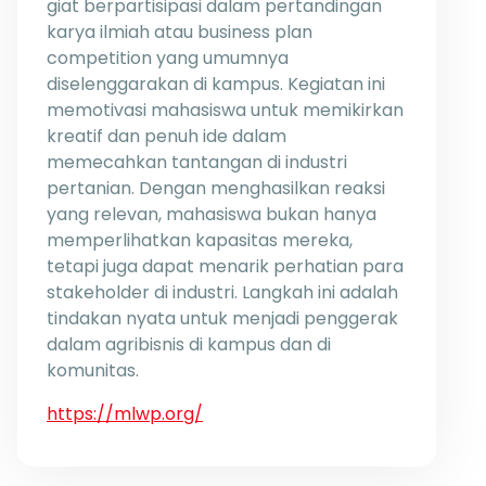
giat berpartisipasi dalam pertandingan
karya ilmiah atau business plan
competition yang umumnya
diselenggarakan di kampus. Kegiatan ini
memotivasi mahasiswa untuk memikirkan
kreatif dan penuh ide dalam
memecahkan tantangan di industri
pertanian. Dengan menghasilkan reaksi
yang relevan, mahasiswa bukan hanya
memperlihatkan kapasitas mereka,
tetapi juga dapat menarik perhatian para
stakeholder di industri. Langkah ini adalah
tindakan nyata untuk menjadi penggerak
dalam agribisnis di kampus dan di
komunitas.
https://mlwp.org/