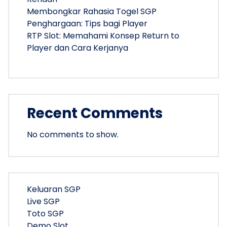
Membongkar Rahasia Togel SGP
Penghargaan: Tips bagi Player
RTP Slot: Memahami Konsep Return to
Player dan Cara Kerjanya
Recent Comments
No comments to show.
Keluaran SGP
Live SGP
Toto SGP
Demo Slot