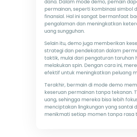
dana. Dalam mode demo, pemain dapat
permainan, seperti kombinasi simbol 
finansial. Hal ini sangat bermanfaat 
pengalaman dan meningkatkan keter
uang sungguhan.
Selain itu, demo juga memberikan kes
strategi dan pendekatan dalam perm
taktik, mulai dari pengaturan taruhan
melakukan spin. Dengan cara ini, me
efektif untuk meningkatkan peluang m
Terakhir, bermain di mode demo mem
keseruan permainan tanpa tekanan. T
uang, sehingga mereka bisa lebih foku
menciptakan lingkungan yang santai
menikmati setiap momen tanpa rasa ta