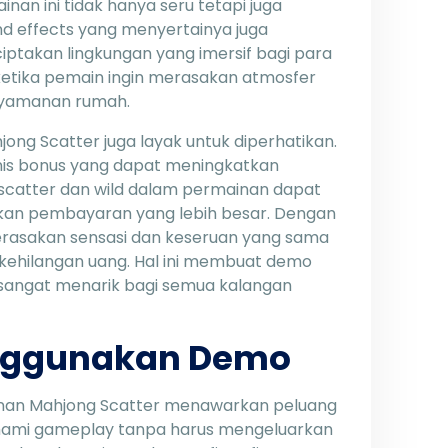
n ini tidak hanya seru tetapi juga
nd effects yang menyertainya juga
takan lingkungan yang imersif bagi para
 ketika pemain ingin merasakan atmosfer
nyamanan rumah.
ong Scatter juga layak untuk diperhatikan.
nis bonus yang dapat meningkatkan
r scatter dan wild dalam permainan dapat
kan pembayaran yang lebih besar. Dengan
 merasakan sensasi dan keseruan yang sama
ko kehilangan uang. Hal ini membuat demo
 sangat menarik bagi semua kalangan
nggunakan Demo
nan Mahjong Scatter menawarkan peluang
hami gameplay tanpa harus mengeluarkan