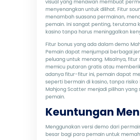
visual yang menawan membuat permaina
menyenangkan untuk dilihat. Fitur sou
menambah suasana permainan, mencip
pemain. Ini sangat penting, terutama
kasino tanpa harus meninggalkan ke
Fitur bonus yang ada dalam demo Mahj
Pemain dapat menjumpai berbagai je
peluang untuk menang. Misalnya, fitu
memicu putaran gratis atau memberi
adanya fitur-fitur ini, pemain dapat
seperti bermain di kasino, tanpa risi
Mahjong Scatter menjadi pilihan yang
pemain.
Keuntungan Me
Menggunakan versi demo dari permai
besar bagi para pemain untuk mema